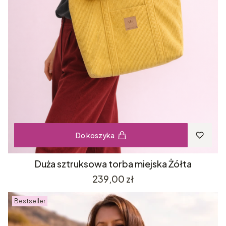
Do koszyka
Duża sztruksowa torba miejska Żółta
Cena
239,00 zł
Bestseller