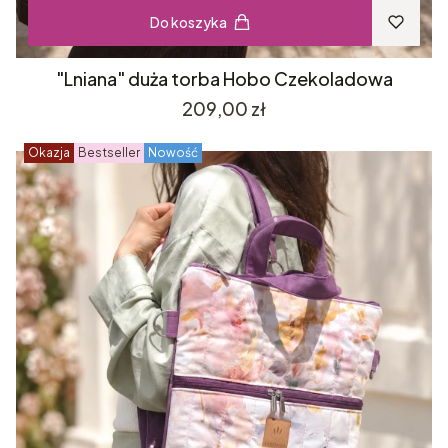
Do koszyka
"Lniana" duża torba Hobo Czekoladowa
Cena
209,00 zł
Okazja
Bestseller
Nowość