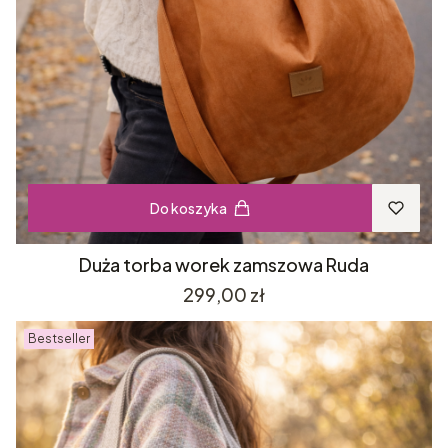
Do koszyka
Duża torba worek zamszowa Ruda
Cena
299,00 zł
Bestseller