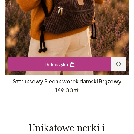
Do koszyka
Sztruksowy Plecak worek damski Brązowy
Cena
169,00 zł
Unikatowe nerki i