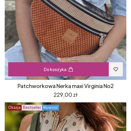
Do koszyka
Patchworkowa Nerka maxi Virginia No2
Cena
229,00 zł
Okazja
Bestseller
Nowość