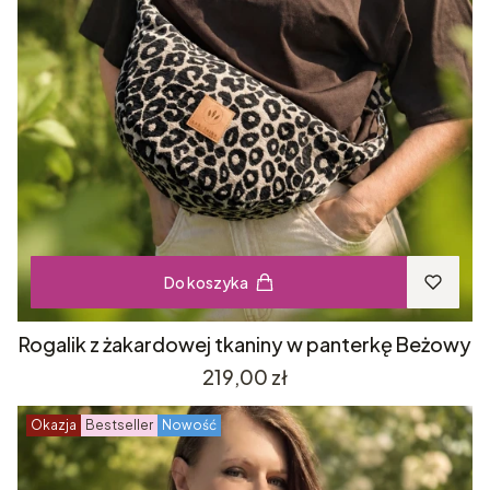
Do koszyka
Rogalik z żakardowej tkaniny w panterkę Beżowy
Cena
219,00 zł
Okazja
Bestseller
Nowość