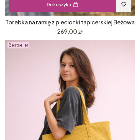
Do koszyka
Torebka na ramię z plecionki tapicerskiej Beżowa
Cena
269,00 zł
Bestseller