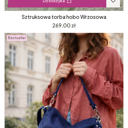
Do koszyka
Sztruksowa torba hobo Wrzosowa
Cena
269,00 zł
Bestseller