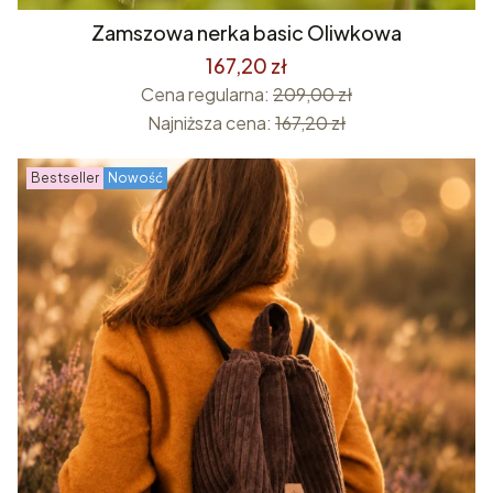
Zamszowa nerka basic Oliwkowa
167,20 zł
Cena regularna:
209,00 zł
Najniższa cena:
167,20 zł
Bestseller
Nowość