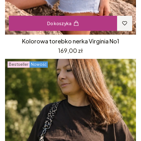
Do koszyka
Kolorowa torebko nerka Virginia No1
Cena
169,00 zł
Bestseller
Nowość