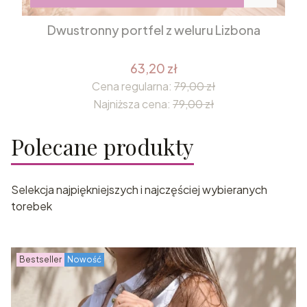
Dwustronny portfel z weluru Lizbona
63,20 zł
Cena regularna:
79,00 zł
Najniższa cena:
79,00 zł
Polecane produkty
Selekcja najpiękniejszych i najczęściej wybieranych
torebek
Bestseller
Nowość