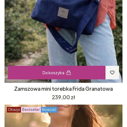
Do koszyka
Zamszowa mini torebka Frida Granatowa
Cena
239,00 zł
Okazja
Bestseller
Nowość