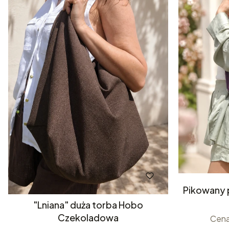
Pikowany 
"Lniana" duża torba Hobo
Czekoladowa
Cena