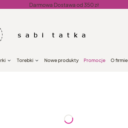
Darmowa Dostawa od 350 zł
rki
Torebki
Nowe produkty
Promocje
O firmie