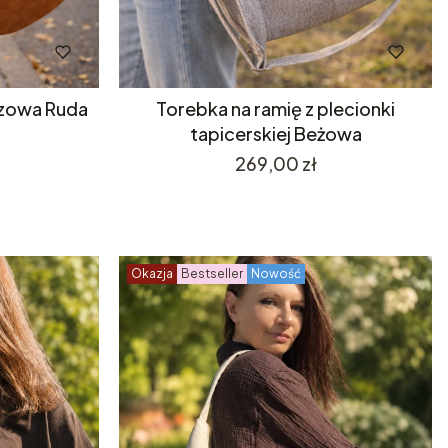
szowa Ruda
Torebka na ramię z plecionki
tapicerskiej Beżowa
Cena
269,00 zł
Okazja
Bestseller
Nowość