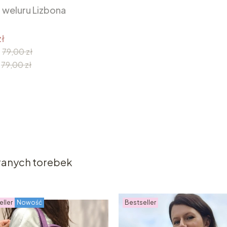
 weluru Lizbona
ł
:
79,00 zł
79,00 zł
eranych torebek
eller
Nowość
Bestseller