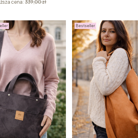
iższa cena:
339,00 zł
eller
Bestseller