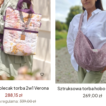
plecak torba 2w1 Verona
Sztruksowa torba hob
288,15 zł
Cena
269,00 zł
 regularna:
339,00 zł