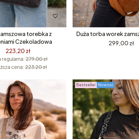
zamszowa torebka z
Duża torba worek zam
eniami Czekoladowa
Cena
299,00 zł
223,20 zł
 regularna:
279,00 zł
iższa cena:
223,20 zł
Bestseller
Nowość