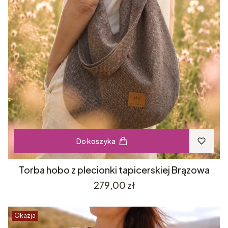
Do koszyka
Torba hobo z plecionki tapicerskiej Brązowa
Cena
279,00 zł
Okazja