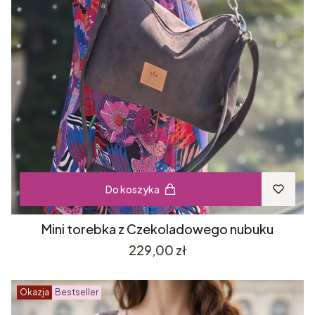
Do koszyka
Mini torebka z Czekoladowego nubuku
Cena
229,00 zł
Okazja
Bestseller