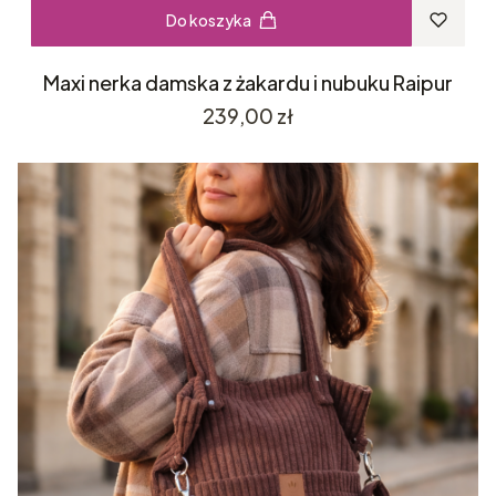
Do koszyka
Maxi nerka damska z żakardu i nubuku Raipur
Cena
239,00 zł