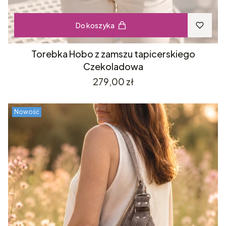
Do koszyka
Torebka Hobo z zamszu tapicerskiego
Czekoladowa
Cena
279,00 zł
Nowość