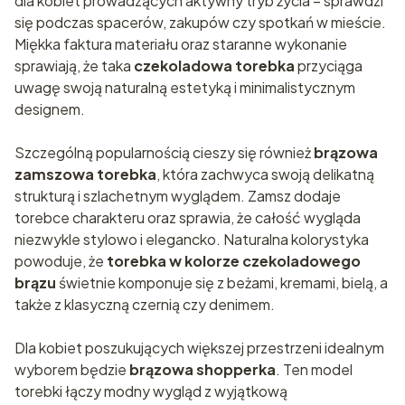
dla kobiet prowadzących aktywny tryb życia – sprawdzi
się podczas spacerów, zakupów czy spotkań w mieście.
Miękka faktura materiału oraz staranne wykonanie
sprawiają, że taka
czekoladowa torebka
przyciąga
uwagę swoją naturalną estetyką i minimalistycznym
designem.
Szczególną popularnością cieszy się również
brązowa
zamszowa torebka
, która zachwyca swoją delikatną
strukturą i szlachetnym wyglądem. Zamsz dodaje
torebce charakteru oraz sprawia, że całość wygląda
niezwykle stylowo i elegancko. Naturalna kolorystyka
powoduje, że
torebka w kolorze czekoladowego
brązu
świetnie komponuje się z beżami, kremami, bielą, a
także z klasyczną czernią czy denimem.
Dla kobiet poszukujących większej przestrzeni idealnym
wyborem będzie
brązowa shopperka
. Ten model
torebki łączy modny wygląd z wyjątkową