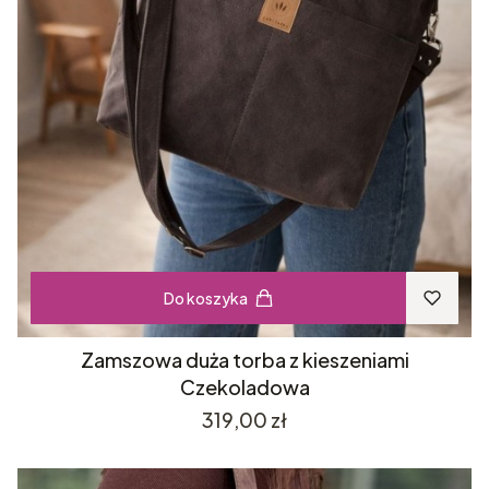
Do koszyka
Zamszowa duża torba z kieszeniami
Czekoladowa
Cena
319,00 zł