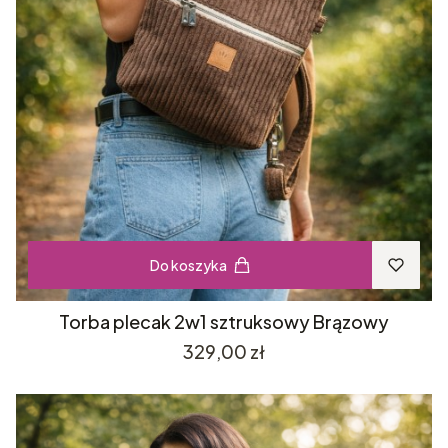
Do koszyka
Torba plecak 2w1 sztruksowy Brązowy
Cena
329,00 zł