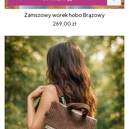
Zamszowy worek hobo Brązowy
Cena
269,00 zł