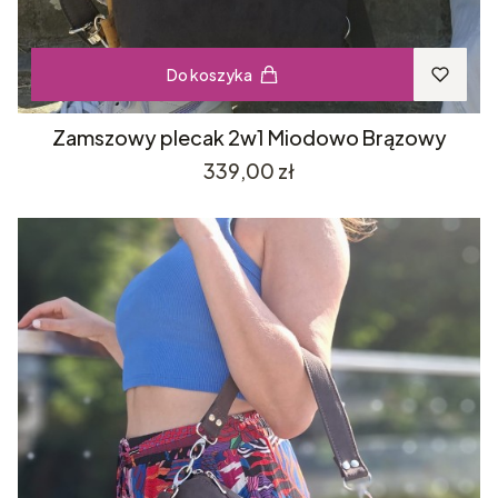
Do koszyka
Zamszowy plecak 2w1 Miodowo Brązowy
Cena
339,00 zł