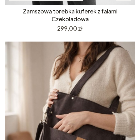
Zamszowa torebka kuferek z falami
Czekoladowa
Cena
299,00 zł