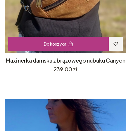
Do koszyka
Maxi nerka damska z brązowego nubuku Canyon
Cena
239,00 zł