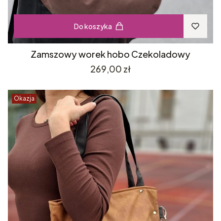
Do koszyka
Zamszowy worek hobo Czekoladowy
Cena
269,00 zł
Okazja