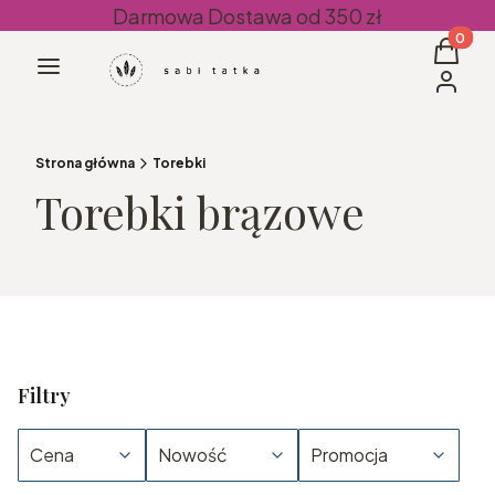
Darmowa Dostawa od 350 zł
Produkt
Koszyk
Menu
Zaloguj 
Strona główna
Torebki
Torebki brązowe
Filtry
Cena
Nowość
Promocja