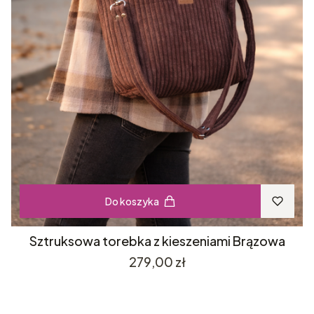
Do koszyka
Sztruksowa torebka z kieszeniami Brązowa
Cena
279,00 zł