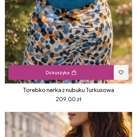
Do koszyka
Torebko nerka z nubuku Turkusowa
Cena
209,00 zł