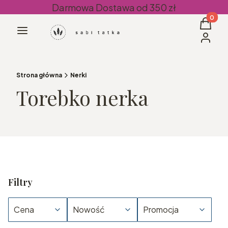
Darmowa Dostawa od 350 zł
Produkt
Koszyk
Menu
Zaloguj 
Strona główna
Nerki
Torebko nerka
Filtry
Cena
Nowość
Promocja