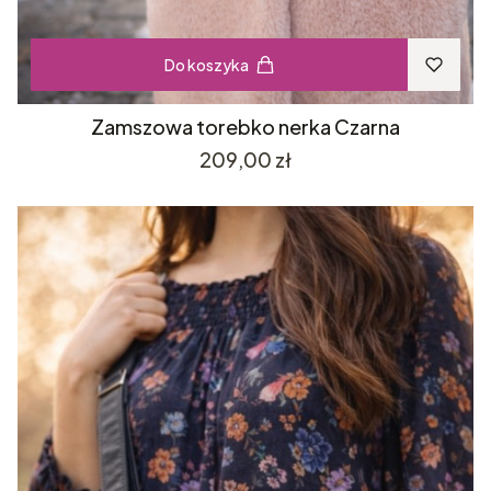
Do koszyka
Zamszowa torebko nerka Czarna
Cena
209,00 zł