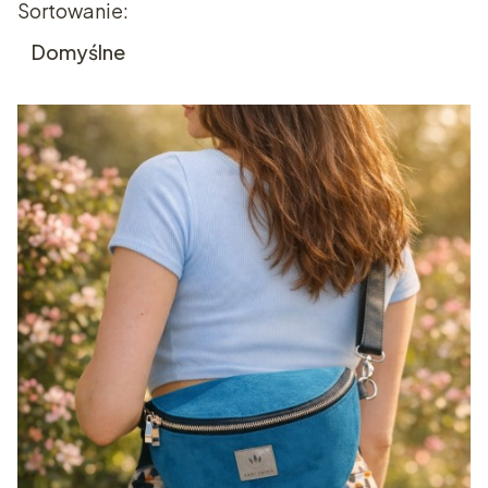
Lista produktów
Sortowanie:
Koniec filtrów
Domyślne