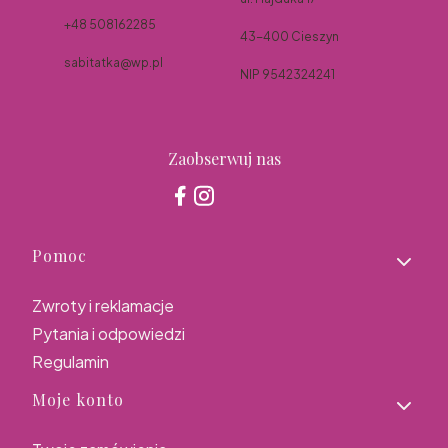
+48 508162285
43-400 Cieszyn
sabitatka@wp.pl
NIP 9542324241
Zaobserwuj nas
Linki w stopce
Pomoc
Zwroty i reklamacje
Pytania i odpowiedzi
Regulamin
Moje konto