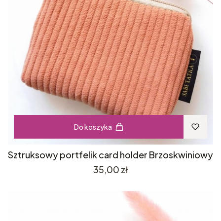
Do koszyka
Sztruksowy portfelik card holder Brzoskwiniowy
Cena
35,00 zł