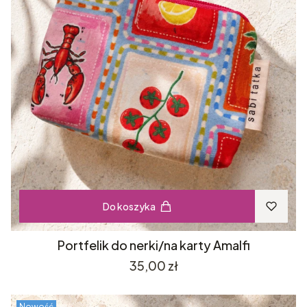
Do koszyka
Portfelik do nerki/na karty Amalfi
Cena
35,00 zł
Nowość