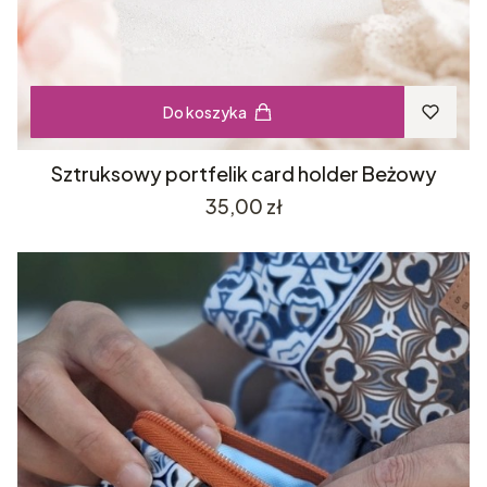
Do koszyka
Sztruksowy portfelik card holder Beżowy
Cena
35,00 zł