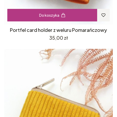
Do koszyka
Portfel card holder z weluru Pomarańczowy
Cena
35,00 zł