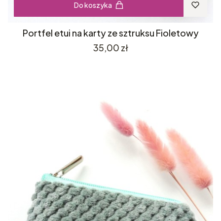
Do koszyka
Portfel etui na karty ze sztruksu Fioletowy
Cena
35,00 zł