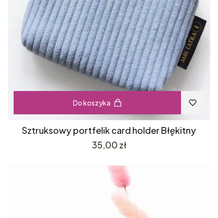
Do koszyka
Sztruksowy portfelik card holder Błękitny
Cena
35,00 zł