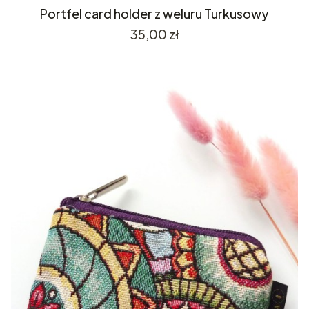
Portfel card holder z weluru Turkusowy
Cena
35,00 zł