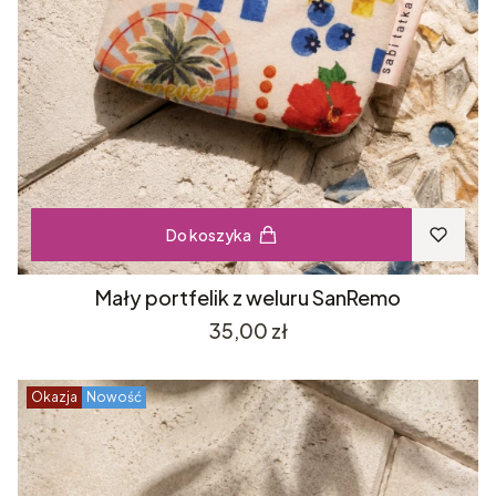
Do koszyka
Mały portfelik z weluru SanRemo
Cena
35,00 zł
Okazja
Nowość