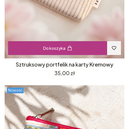
Do koszyka
Sztruksowy portfelik na karty Kremowy
Cena
35,00 zł
Nowość