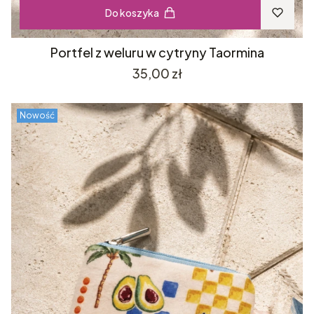
Do koszyka
Portfel z weluru w cytryny Taormina
Cena
35,00 zł
Nowość