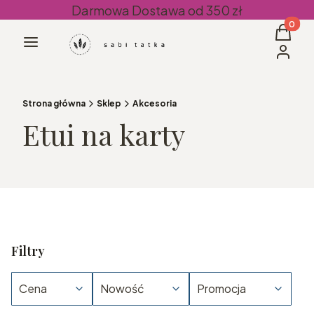
Darmowa Dostawa od 350 zł
Produkt
Koszyk
Menu
Zaloguj 
Strona główna
Sklep
Akcesoria
Etui na karty
Filtry
Cena
Nowość
Promocja