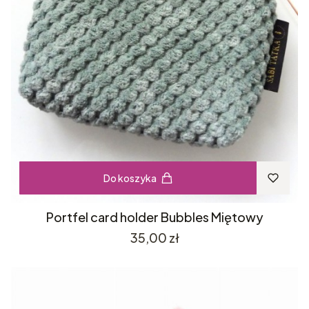
Do koszyka
Portfel card holder Bubbles Miętowy
Cena
35,00 zł