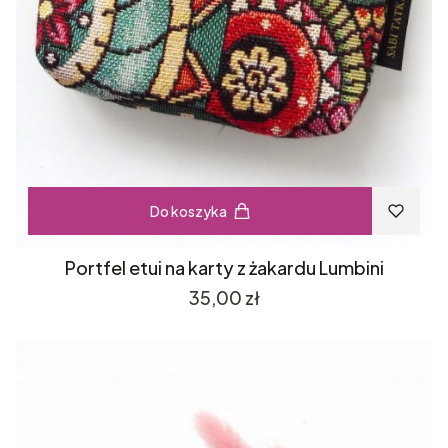
Do koszyka
Portfel etui na karty z żakardu Lumbini
Cena
35,00 zł