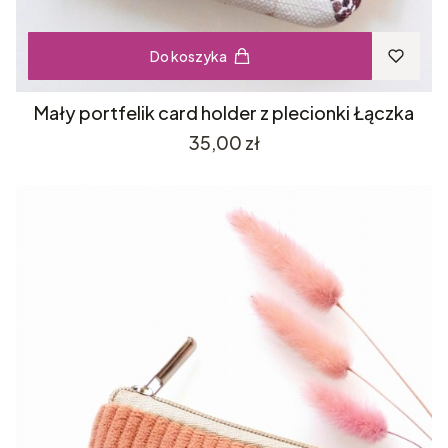
Do koszyka
Mały portfelik card holder z plecionki Łączka
Cena
35,00 zł