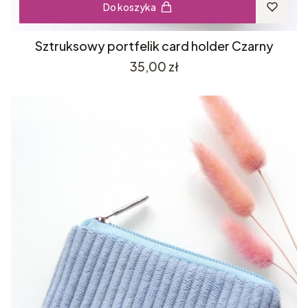
Do koszyka
Sztruksowy portfelik card holder Czarny
Cena
35,00 zł