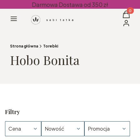
Darmowa Dostawa od 350 zł
Produkt
Koszyk
Menu
Zaloguj 
Strona główna
Torebki
Hobo Bonita
Filtry
Cena
Nowość
Promocja