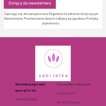
Dołącz do newslettera
Zapisując się, akceptujesz nasz Regulamin (w zakresie dotyczącym
Newslettera). Przetwarzanie danych odbywa się zgodnie z Polityką
prywatności.
Skontaktuj się z nami
Pracownia w Cieszynie
(pon-pt 9-16):
ul. Hajduka 17
+48 508162285
43-400 Cieszyn