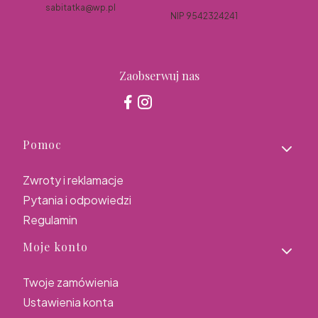
sabitatka@wp.pl
NIP 9542324241
Zaobserwuj nas
Linki w stopce
Pomoc
Zwroty i reklamacje
Pytania i odpowiedzi
Regulamin
Moje konto
Twoje zamówienia
Ustawienia konta