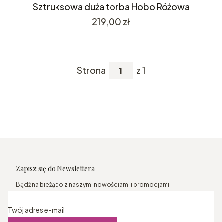
Sztruksowa duża torba Hobo Różowa
Cena
219,00 zł
Strona
z 1
Zapisz się do Newslettera
Bądź na bieżąco z naszymi nowościami i promocjami
Twój adres e-mail