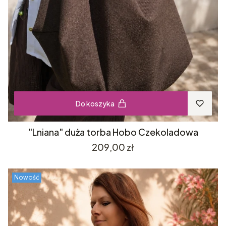
Do koszyka
"Lniana" duża torba Hobo Czekoladowa
Cena
209,00 zł
Nowość