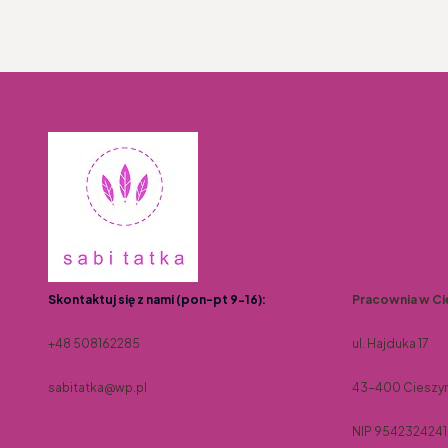
Skontaktuj się z nami (pon-pt 9-16):
Pracownia w Ci
+48 508162285
ul. Hajduka 17
sabitatka@wp.pl
43-400 Cieszy
NIP 9542324241