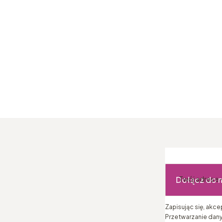
Dołącz do 
Twój adres e
Zapisując się, akc
Przetwarzanie dany