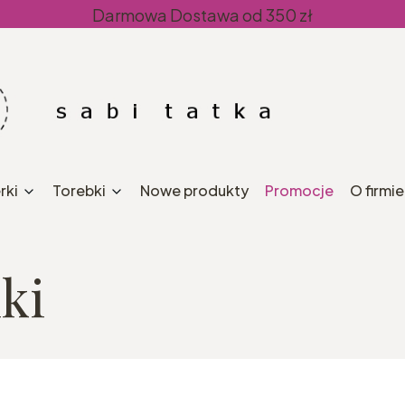
Darmowa Dostawa od 350 zł
rki
Torebki
Nowe produkty
Promocje
O firmie
ki