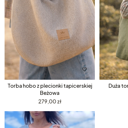
Torba hobo z plecionki tapicerskiej
Duża tor
Beżowa
Cena
279,00 zł