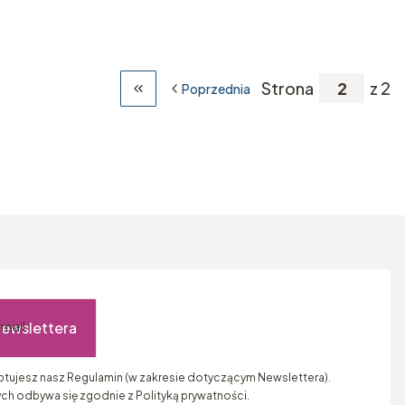
Strona
z 2
Poprzednia
Wróć do pierwszej strony z produktami
newslettera
-mail
eptujesz nasz Regulamin (w zakresie dotyczącym Newslettera).
ch odbywa się zgodnie z Polityką prywatności.