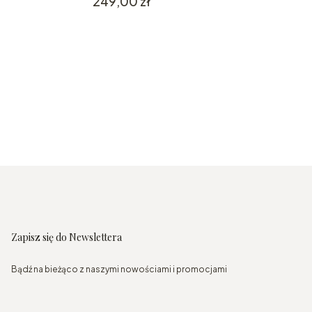
Cena
249,00 zł
Zapisz się do Newslettera
Bądź na bieżąco z naszymi nowościami i promocjami