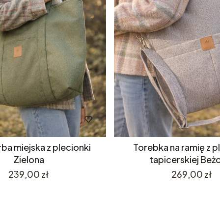
ba miejska z plecionki
Torebka na ramię z p
Zielona
tapicerskiej Be
Cena
Cena
239,00 zł
269,00 zł