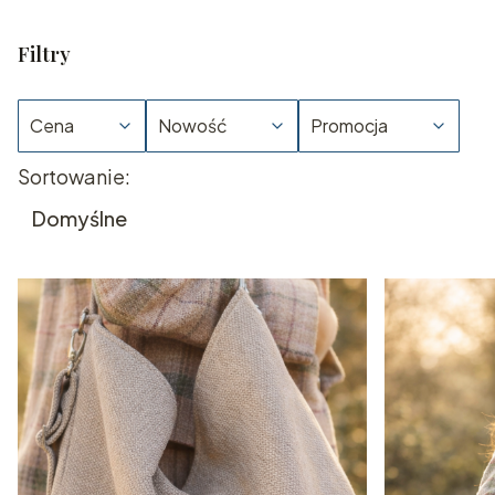
Filtry
Cena
Nowość
Promocja
Lista produktów
Sortowanie:
Koniec filtrów
Domyślne