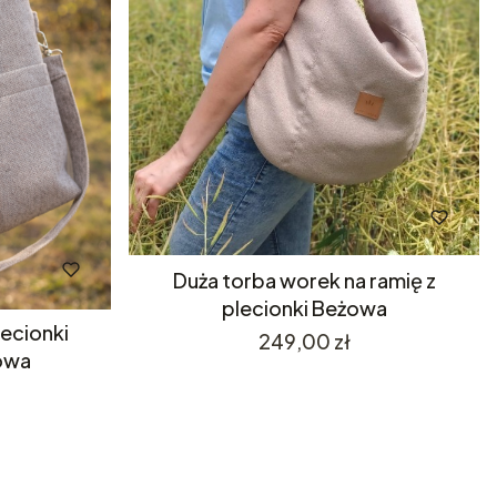
Duża torba worek na ramię z
plecionki Beżowa
lecionki
Cena
249,00 zł
żowa