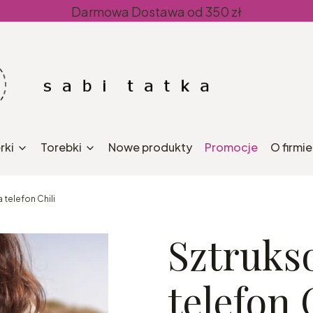
Darmowa Dostawa od 350 zł
rki
Torebki
Nowe produkty
Promocje
O firmie
telefon Chili
Sztruks
telefon 