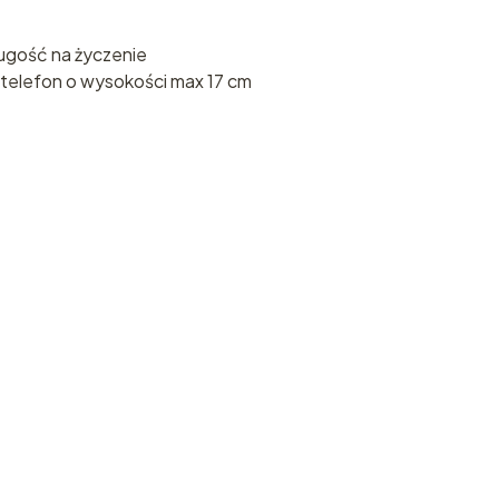
ługość na życzenie
telefon o wysokości max 17 cm