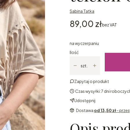
Sabina Tatka
Cena
89,00 zł
bez VAT
na wyczerpaniu
Ilość
szt.
Zapytaj o produkt
Czas wysyłki:
7 dni roboczyc
Udostępnij
Dostawa
od 13,50 zł
- prze
Opis pro