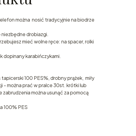
telefon można nosić tradycyjnie na biodrze
e niezbędne drobiazgi.
zebujesz mieć wolne ręce: na spacer, rolki
 dopinany karabińczykami.
s tapicerski 100 PES%, drobny prążek, miły
i - można prać w pralce 30st. krótki lub
kie zabrudzenia można usunąć za pomocą
na 100% PES