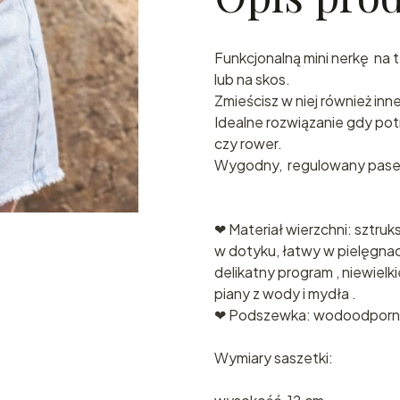
Funkcjonalną mini nerkę na 
lub na skos.
Zmieścisz w niej również inn
Idealne rozwiązanie gdy potr
czy rower.
Wygodny, regulowany pasek
❤ Materiał wierzchni: sztruk
w dotyku, łatwy w pielęgnacj
delikatny program , niewiel
piany z wody i mydła .
❤ Podszewka: wodoodpor
Wymiary saszetki: