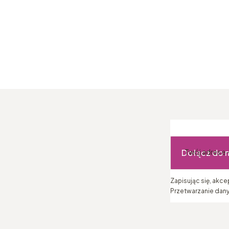
Dołącz do 
Twój adres e
Zapisując się, akc
Przetwarzanie dany