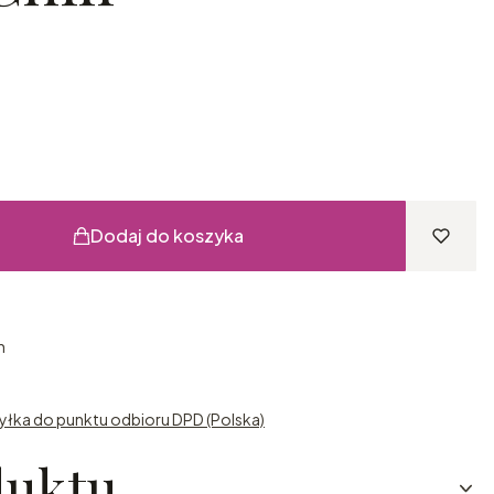
Dodaj do koszyka
h
syłka do punktu odbioru DPD (Polska)
duktu