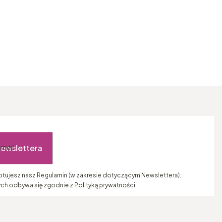
newslettera
-mail
eptujesz nasz Regulamin (w zakresie dotyczącym Newslettera).
ch odbywa się zgodnie z Polityką prywatności.