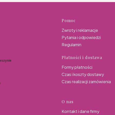
Linki w s
Pomoc
Zwroty i reklamacje
Pytania i odpowiedzi
Regulamin
Płatności i dostawa
eszynie
Formy płatności
Czas i koszty dostawy
Czas realizacji zamówienia
n
O nas
Kontakt i dane firmy