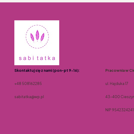
Skontaktuj się z nami (pon-pt 9-16):
Pracownia w Ci
+48 508162285
ul. Hajduka 17
sabitatka@wp.pl
43-400 Cieszy
NIP 9542324241