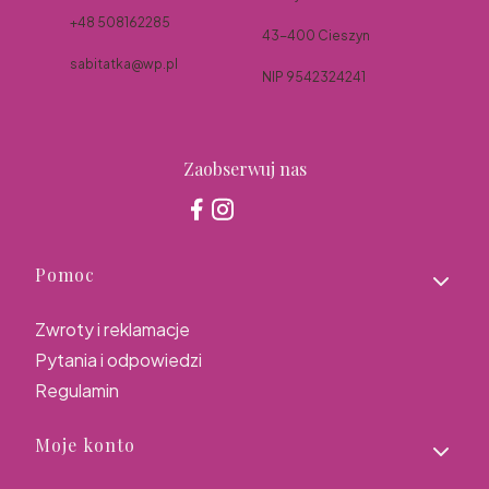
+48 508162285
43-400 Cieszyn
sabitatka@wp.pl
NIP 9542324241
Zaobserwuj nas
Linki w stopce
Pomoc
Zwroty i reklamacje
Pytania i odpowiedzi
Regulamin
Moje konto