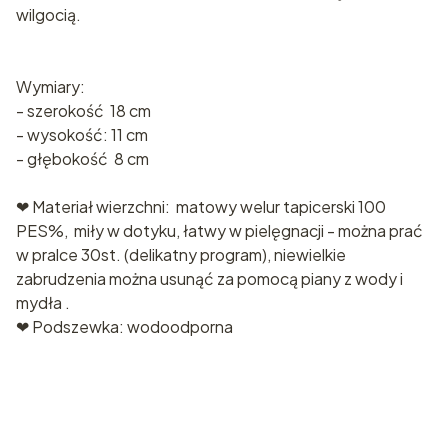
wilgocią.
Wymiary:
- szerokość 18 cm
- wysokość: 11 cm
- głębokość 8 cm
❤ Materiał wierzchni: matowy welur tapicerski 100
PES%, miły w dotyku, łatwy w pielęgnacji - można prać
w pralce 30st. (delikatny program), niewielkie
zabrudzenia można usunąć za pomocą piany z wody i
mydła .
❤ Podszewka: wodoodporna