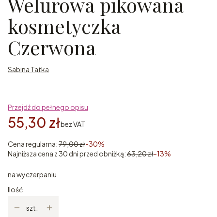
Welurowa pikowana
kosmetyczka
Czerwona
Sabina Tatka
Przejdź do pełnego opisu
55,30 zł
bez VAT
Cena regularna:
79,00 zł
-30%
Najniższa cena z 30 dni przed obniżką:
63,20 zł
-13%
na wyczerpaniu
Ilość
szt.